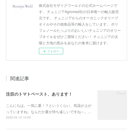
株式会社モザイクワールドの公式ホームページで
す。 チュニジアAgromed社の日本唯一の輸入販売
元です。 チュニジアからのオーガニックオリーブ
オイルやその他食品等の輸入をしています。 ポリ
フェノールたっぷりのおいしいチュニジアのオリー
ブオイルをぜひご賞味ください！ チュニジアの太
陽と大地の恵みをあなたの食卓に届けます。
フォロー
関連記事
注目のトマトペースト、あります！
こんにちは。一気に夏！？というくらい、気温が上が
っていますね。なんだか夏が待ち遠しいですね～。…
2022.04.12 10:00