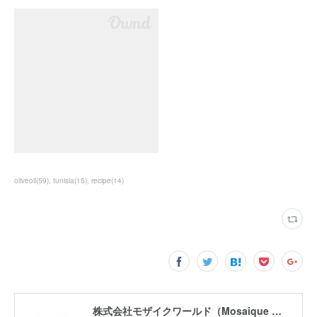
oliveoil
(
59
)
tunisia
(
15
)
recipe
(
14
)
株式会社モザイクワールド（Mosaique World Co.,Ltd)