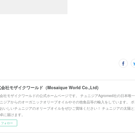
会社モザイクワールド（Mosaique World Co.,Ltd)
会社モザイクワールドの公式ホームページです。 チュニジアAgromed社の日本唯
ニジアからのオーガニックオリーブオイルやその他食品等の輸入をしています。 ポ
おいしいチュニジアのオリーブオイルをぜひご賞味ください！ チュニジアの太陽と
卓に届けます。
フォロー