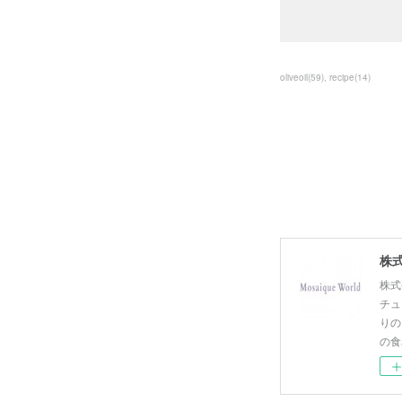
oliveoil
(
59
)
recipe
(
14
)
株式
株式
チュ
りの
の食