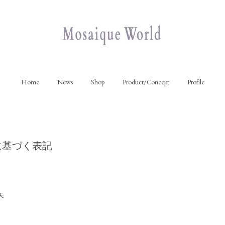
Home
News
Shop
Product/Concept
Profile
に基づく表記
矢