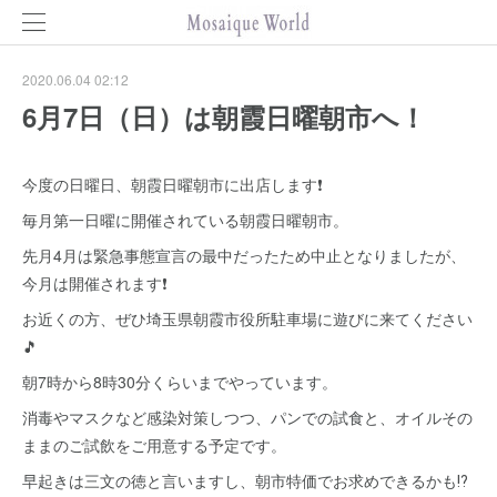
2020.06.04 02:12
6月7日（日）は朝霞日曜朝市へ！
今度の日曜日、朝霞日曜朝市に出店します❗
毎月第一日曜に開催されている朝霞日曜朝市。
先月4月は緊急事態宣言の最中だったため中止となりましたが、
今月は開催されます❗
お近くの方、ぜひ埼玉県朝霞市役所駐車場に遊びに来てください
🎵
朝7時から8時30分くらいまでやっています。
消毒やマスクなど感染対策しつつ、パンでの試食と、オイルその
ままのご試飲をご用意する予定です。
早起きは三文の徳と言いますし、朝市特価でお求めできるかも⁉️