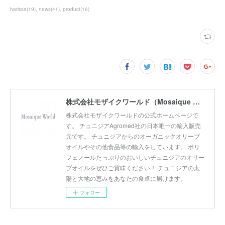
harissa
(
19
)
news
(
41
)
product
(
16
)
株式会社モザイクワールド（Mosaique World Co.,Ltd)
株式会社モザイクワールドの公式ホームページで
す。 チュニジアAgromed社の日本唯一の輸入販売
元です。 チュニジアからのオーガニックオリーブ
オイルやその他食品等の輸入をしています。 ポリ
フェノールたっぷりのおいしいチュニジアのオリー
ブオイルをぜひご賞味ください！ チュニジアの太
陽と大地の恵みをあなたの食卓に届けます。
フォロー