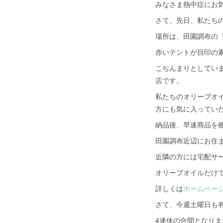
みなさま熱中症にお
さて、先日、私たち
場所は、田園調布の
赤いテントが目印の
こぢんまりとしてい
店です。
私たちのオリーブオ
方にも気に入ってい
納品後、早速商品を
田園調布近辺にお住
近隣の方には宅配サ
オリーブオイルだけ
詳しくは
ホームペー
さて、今週土曜日も
4連休の合間となり