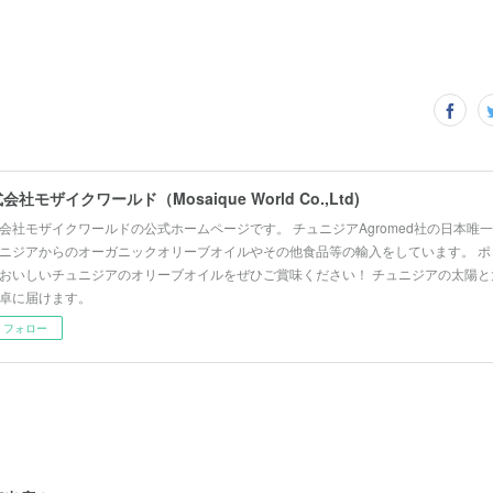
会社モザイクワールド（Mosaique World Co.,Ltd)
会社モザイクワールドの公式ホームページです。 チュニジアAgromed社の日本唯
ニジアからのオーガニックオリーブオイルやその他食品等の輸入をしています。 ポ
おいしいチュニジアのオリーブオイルをぜひご賞味ください！ チュニジアの太陽と
卓に届けます。
フォロー