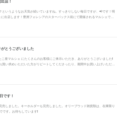
初出店！
？というようなお天気が続いていますね。すっきりしない毎日ですが、📢です！明
ルシェに出店します！豊洲フォレシアのスターバックス前にて開催されるマルシェで…
りがとうございました
ふたこ座マルシェ にたくさんのお客様にご来示いただき、ありがとうございました❗
お買い求めいただいた方がリピートしてくださったり、期間中お買い上げいただ…
日です！
完売しました。キーホルダーも完売しました。オリーブウッド雑貨類は、在庫限り
でです。お待ちしています❗