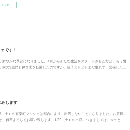
フォロー
シェです！
が鮮やかな季節になりました。4月から新たな生活をスタートさせた方は、もう慣
が家の3歳児も保育園を転園したのですが、親子ともどもまだ慣れず、緊張した…
休みします
2日（土）の有楽町マルシェは都合により、出店しないことになりました。お客様に
が、何卒よろしくお願い致します。1/29（土）の出店につきましては、今のとこ…