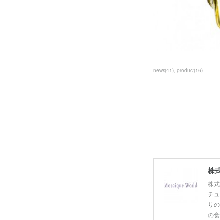
news
(
41
)
product
(
16
)
株式
株式
チュ
りの
の食