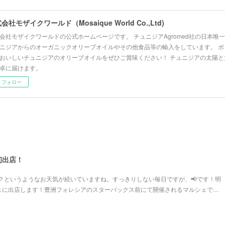
会社モザイクワールド（Mosaique World Co.,Ltd)
会社モザイクワールドの公式ホームページです。 チュニジアAgromed社の日本唯
ニジアからのオーガニックオリーブオイルやその他食品等の輸入をしています。 ポ
おいしいチュニジアのオリーブオイルをぜひご賞味ください！ チュニジアの太陽と
卓に届けます。
フォロー
初出店！
？というようなお天気が続いていますね。すっきりしない毎日ですが、📢です！明
ルシェに出店します！豊洲フォレシアのスターバックス前にて開催されるマルシェで…