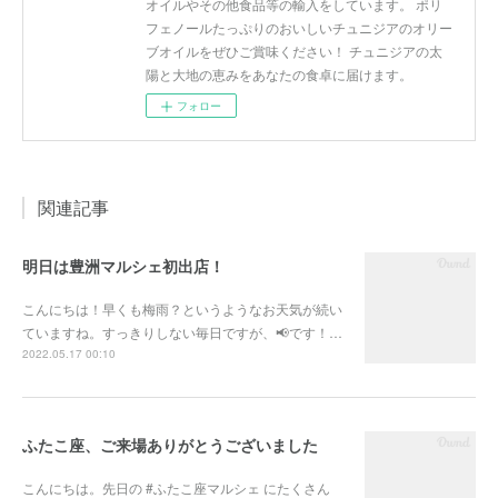
オイルやその他食品等の輸入をしています。 ポリ
フェノールたっぷりのおいしいチュニジアのオリー
ブオイルをぜひご賞味ください！ チュニジアの太
陽と大地の恵みをあなたの食卓に届けます。
フォロー
関連記事
明日は豊洲マルシェ初出店！
こんにちは！早くも梅雨？というようなお天気が続い
ていますね。すっきりしない毎日ですが、📢です！…
2022.05.17 00:10
ふたこ座、ご来場ありがとうございました
こんにちは。先日の #ふたこ座マルシェ にたくさん