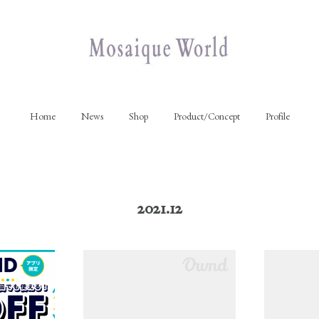
Home
News
Shop
Product/Concept
Profile
2021
.
12