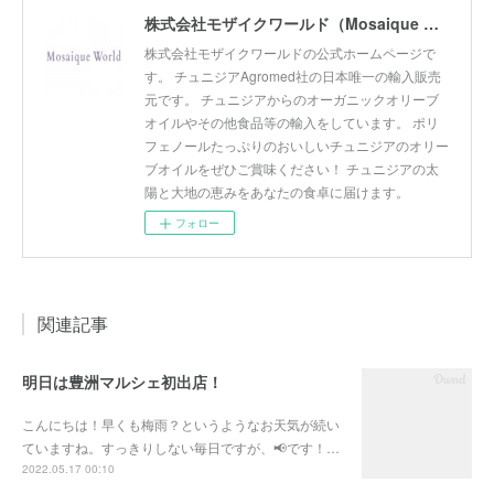
株式会社モザイクワールド（Mosaique World Co.,Ltd)
株式会社モザイクワールドの公式ホームページで
す。 チュニジアAgromed社の日本唯一の輸入販売
元です。 チュニジアからのオーガニックオリーブ
オイルやその他食品等の輸入をしています。 ポリ
フェノールたっぷりのおいしいチュニジアのオリー
ブオイルをぜひご賞味ください！ チュニジアの太
陽と大地の恵みをあなたの食卓に届けます。
フォロー
関連記事
明日は豊洲マルシェ初出店！
こんにちは！早くも梅雨？というようなお天気が続い
ていますね。すっきりしない毎日ですが、📢です！…
2022.05.17 00:10