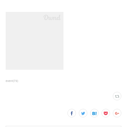
event
(
73
)