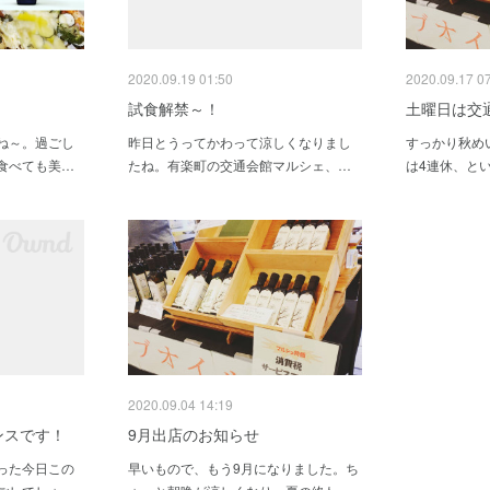
2020.09.19 01:50
2020.09.17 0
試食解禁～！
土曜日は交
ね～。過ごし
昨日とうってかわって涼しくなりまし
すっかり秋め
食べても美…
たね。有楽町の交通会館マルシェ、…
は4連休、と
2020.09.04 14:19
ンスです！
9月出店のお知らせ
った今日この
早いもので、もう9月になりました。ち