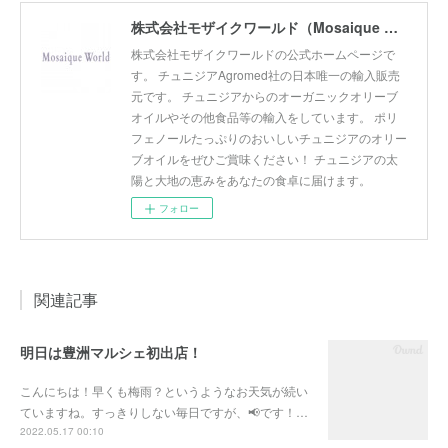
株式会社モザイクワールド（Mosaique World Co.,Ltd)
株式会社モザイクワールドの公式ホームページで
す。 チュニジアAgromed社の日本唯一の輸入販売
元です。 チュニジアからのオーガニックオリーブ
オイルやその他食品等の輸入をしています。 ポリ
フェノールたっぷりのおいしいチュニジアのオリー
ブオイルをぜひご賞味ください！ チュニジアの太
陽と大地の恵みをあなたの食卓に届けます。
フォロー
関連記事
明日は豊洲マルシェ初出店！
こんにちは！早くも梅雨？というようなお天気が続い
ていますね。すっきりしない毎日ですが、📢です！…
2022.05.17 00:10