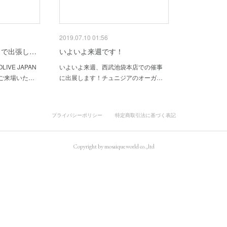
2019.07.10 01:56
まで出張し…
いよいよ来週です！
VE JAPAN
いよいよ来週、西武池袋本店での催事
ご来場いた…
に出展します！チュニジアのオーガ…
プライバシーポリシー
特定商取引法に基づく表記
Copyright by mosaiqueworld co.,ltd