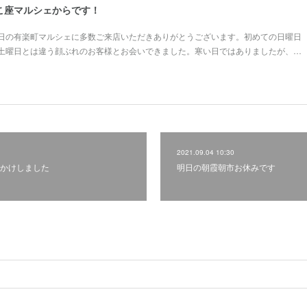
こ座マルシェからです！
日の有楽町マルシェに多数ご来店いただきありがとうございます。初めての日曜日
土曜日とは違う顔ぶれのお客様とお会いできました。寒い日ではありましたが、…
2021.09.04 10:30
かけしました
明日の朝霞朝市お休みです