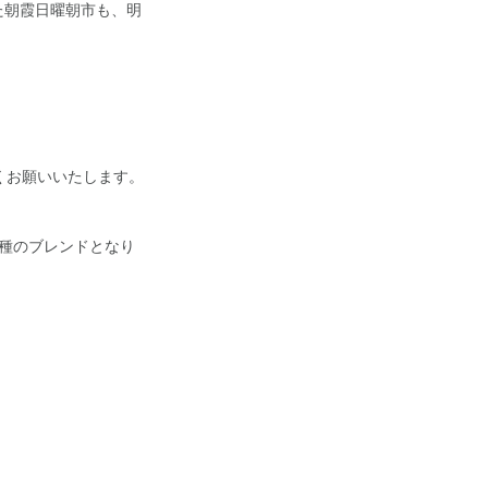
た朝霞日曜朝市も、明
くお願いいたします。
リ種のブレンドとなり
。