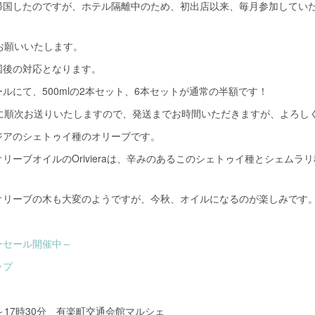
帰国したのですが、ホテル隔離中のため、初出店以来、毎月参加してい
。
お願いいたします。
国後の対応となります。
ルにて、500mlの2本セット、6本セットが通常の半額です！
降に順次お送りいたしますので、発送までお時間いただきますが、よろし
ジアのシェトゥイ種のオリーブです。
リーブオイルのOrivieraは、辛みのあるこのシェトゥイ種とシェムラ
オリーブの木も大変のようですが、今秋、オイルになるのが楽しみです
ーセール開催中～
ップ
時～17時30分 有楽町交通会館マルシェ