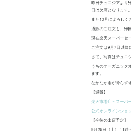
昨日チュニジアより
日は欠席となります
また10月によろしく
通販のご注文も、帰
現在楽天スーパーセー
ご注文は9月7日以
さて、写真はチュニ
うちのオーガニックオ
ます。
なかなか雨が降らず
【通販】
楽天市場店～スーパ
公式オンラインショ
【今後の出店予定】
9月25日（土） 11