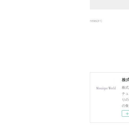
news
(
41
)
株式
株式
チュ
りの
の食