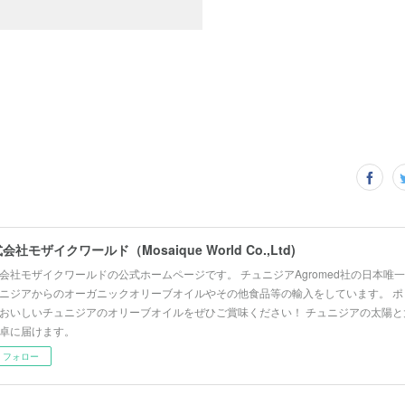
会社モザイクワールド（Mosaique World Co.,Ltd)
会社モザイクワールドの公式ホームページです。 チュニジアAgromed社の日本唯
ニジアからのオーガニックオリーブオイルやその他食品等の輸入をしています。 ポ
おいしいチュニジアのオリーブオイルをぜひご賞味ください！ チュニジアの太陽と
卓に届けます。
フォロー