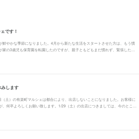
シェです！
が鮮やかな季節になりました。4月から新たな生活をスタートさせた方は、もう慣
が家の3歳児も保育園を転園したのですが、親子ともどもまだ慣れず、緊張した…
休みします
2日（土）の有楽町マルシェは都合により、出店しないことになりました。お客様に
が、何卒よろしくお願い致します。1/29（土）の出店につきましては、今のとこ…