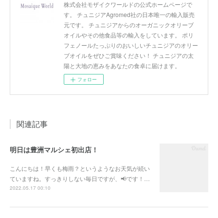
株式会社モザイクワールドの公式ホームページで
す。 チュニジアAgromed社の日本唯一の輸入販売
元です。 チュニジアからのオーガニックオリーブ
オイルやその他食品等の輸入をしています。 ポリ
フェノールたっぷりのおいしいチュニジアのオリー
ブオイルをぜひご賞味ください！ チュニジアの太
陽と大地の恵みをあなたの食卓に届けます。
フォロー
関連記事
明日は豊洲マルシェ初出店！
こんにちは！早くも梅雨？というようなお天気が続い
ていますね。すっきりしない毎日ですが、📢です！…
2022.05.17 00:10