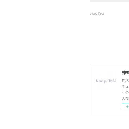
oliveoil
(
59
)
株式
株式
チュ
りの
の食