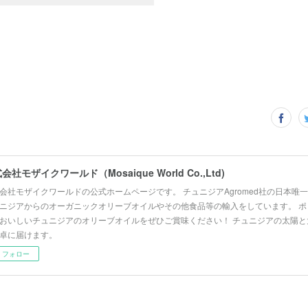
会社モザイクワールド（Mosaique World Co.,Ltd)
会社モザイクワールドの公式ホームページです。 チュニジアAgromed社の日本唯
ニジアからのオーガニックオリーブオイルやその他食品等の輸入をしています。 ポ
おいしいチュニジアのオリーブオイルをぜひご賞味ください！ チュニジアの太陽と
卓に届けます。
フォロー