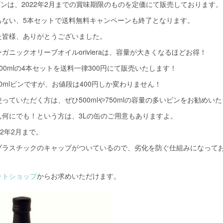
のビンは、2022年2月までの賞味期限のものを定価にて販売しております。
もない、5本セットで送料無料キャンペーンも終了となります。
た皆様、ありがとうございました。
ガニックオリーブオイルorivieraは、容量が大きくなるほどお得！
00mlの4本セットを送料一律300円にて販売いたします！
500mlビンですが、お値段は400円しか変わりません！
っていただく方は、ぜひ500mlや750mlの容量の多いビンをお勧めい
ん何にでも！という方は、3Lの缶のご用意もありますよ。
2年2月まで。
プラスチックのキャップがついているので、劣化を防ぐ仕組みになって
ットショップ
からお求めいただけます。