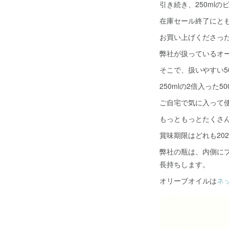
引き続き、250ml
在庫セール終了にと
お買い上げくださっ
弊社が扱っているオー
そこで、扱いやすい5
250mlの2倍入った
ご自宅で気に入って使
もっともっとたくさ
賞味期限はどれも202
弊社の瓶は、内側に
長持ちします。
オリーブオイルは
ネ