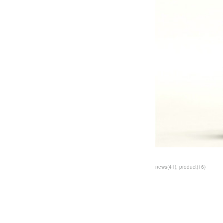
news
(
41
)
product
(
16
)