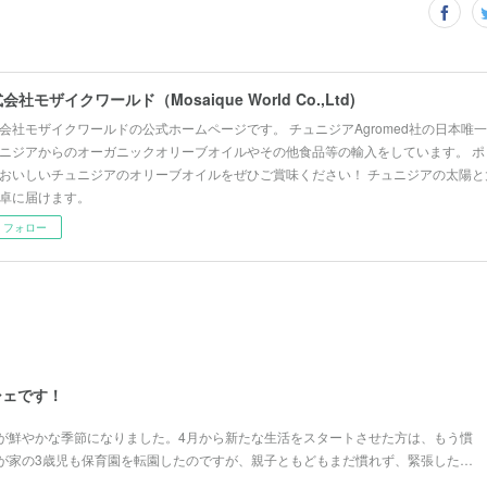
会社モザイクワールド（Mosaique World Co.,Ltd)
会社モザイクワールドの公式ホームページです。 チュニジアAgromed社の日本唯
ニジアからのオーガニックオリーブオイルやその他食品等の輸入をしています。 ポ
おいしいチュニジアのオリーブオイルをぜひご賞味ください！ チュニジアの太陽と
卓に届けます。
フォロー
シェです！
が鮮やかな季節になりました。4月から新たな生活をスタートさせた方は、もう慣
が家の3歳児も保育園を転園したのですが、親子ともどもまだ慣れず、緊張した…