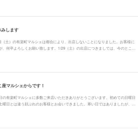
休みします
2日（土）の有楽町マルシェは都合により、出店しないことになりました。お客様に
が、何卒よろしくお願い致します。1/29（土）の出店につきましては、今のとこ…
こ座マルシェからです！
日の有楽町マルシェに多数ご来店いただきありがとうございます。初めての日曜日
土曜日とは違う顔ぶれのお客様とお会いできました。寒い日ではありましたが、…