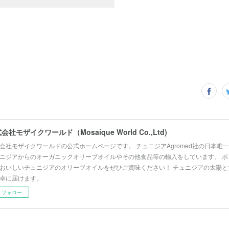
会社モザイクワールド（Mosaique World Co.,Ltd)
会社モザイクワールドの公式ホームページです。 チュニジアAgromed社の日本唯
ニジアからのオーガニックオリーブオイルやその他食品等の輸入をしています。 ポ
おいしいチュニジアのオリーブオイルをぜひご賞味ください！ チュニジアの太陽と
卓に届けます。
フォロー