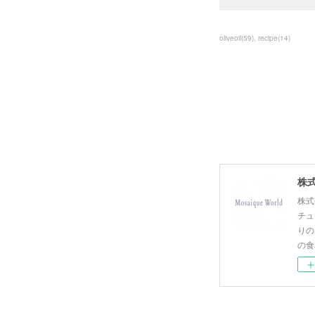
oliveoil
(
59
)
recipe
(
14
)
株式
株式
チュ
りの
の食