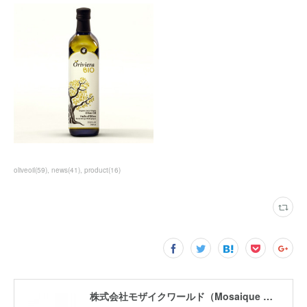
oliveoil
(
59
)
news
(
41
)
product
(
16
)
株式会社モザイクワールド（Mosaique World Co.,Ltd)