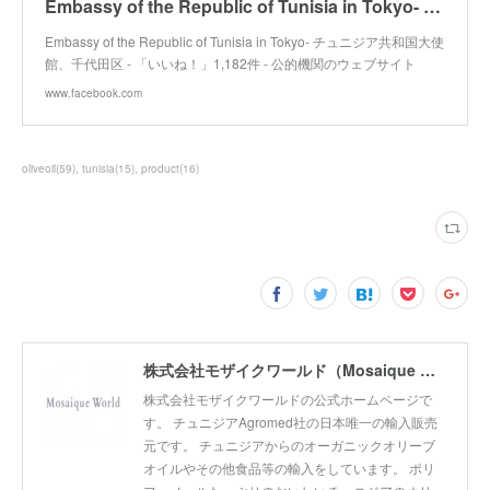
Embassy of the Republic of Tunisia in Tokyo- チュニジア共和国大使館
Embassy of the Republic of Tunisia in Tokyo- チュニジア共和国大使
館、千代田区 - 「いいね！」1,182件 - 公的機関のウェブサイト
www.facebook.com
oliveoil
(
59
)
tunisia
(
15
)
product
(
16
)
株式会社モザイクワールド（Mosaique World Co.,Ltd)
株式会社モザイクワールドの公式ホームページで
す。 チュニジアAgromed社の日本唯一の輸入販売
元です。 チュニジアからのオーガニックオリーブ
オイルやその他食品等の輸入をしています。 ポリ