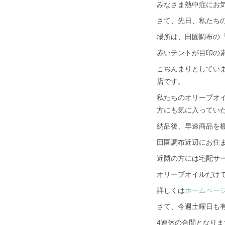
みなさま熱中症にお
さて、先日、私たち
場所は、田園調布の
赤いテントが目印の
こぢんまりとしてい
店です。
私たちのオリーブオ
方にも気に入ってい
納品後、早速商品を
田園調布近辺にお住
近隣の方には宅配サ
オリーブオイルだけ
詳しくは
ホームペー
さて、今週土曜日も
4連休の合間となり