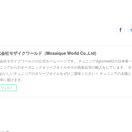
会社モザイクワールド（Mosaique World Co.,Ltd)
会社モザイクワールドの公式ホームページです。 チュニジアAgromed社の日本唯
ニジアからのオーガニックオリーブオイルやその他食品等の輸入をしています。 ポ
おいしいチュニジアのオリーブオイルをぜひご賞味ください！ チュニジアの太陽と
卓に届けます。
フォロー