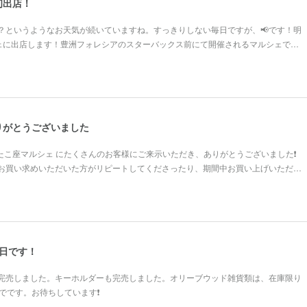
初出店！
？というようなお天気が続いていますね。すっきりしない毎日ですが、📢です！明
ルシェに出店します！豊洲フォレシアのスターバックス前にて開催されるマルシェで…
りがとうございました
ふたこ座マルシェ にたくさんのお客様にご来示いただき、ありがとうございました❗
お買い求めいただいた方がリピートしてくださったり、期間中お買い上げいただ…
日です！
完売しました。キーホルダーも完売しました。オリーブウッド雑貨類は、在庫限り
でです。お待ちしています❗